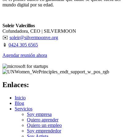
mundo digital por su edad.
Soleir Valecillos
Cofundadora, CEO | SILVERMOON
✉️
soleir@silvermoonve.org
📱
0424 305 6565
Agendar reunión ahora
Enlaces:
Inicio
Blog
Servicios
Soy empresa
Quiero aprender
Quiero un empleo
Soy emprendedor
Soy Artista