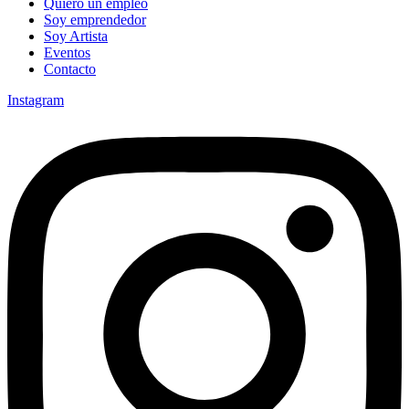
Quiero un empleo
Soy emprendedor
Soy Artista
Eventos
Contacto
Instagram