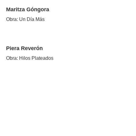
Maritza Góngora
Obra: Un Día Más
Piera Reverón
Obra: Hilos Plateados
Sylvia Degwitz
Obra: Absoluto
Tania Zambrano
Obra: No te Rindas